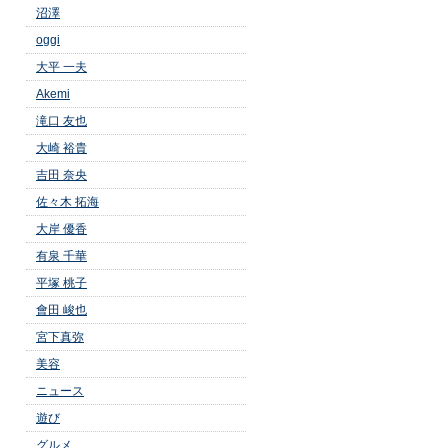
沼澤
oggi
大平 一夫
Akemi
滝口 友也
大崎 裕貴
吉田 奈央
佐々木 拓海
大岸 優香
有泉 千華
平塚 桃子
會田 峻也
宮下真弥
美容
ニュース
遊び
グルメ