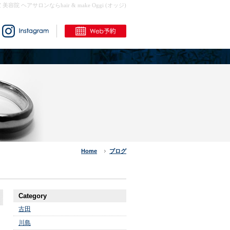
室 美容院 ヘアサロンならhair & make Oggi (オッジ)
Home
ブログ
Category
古田
川島