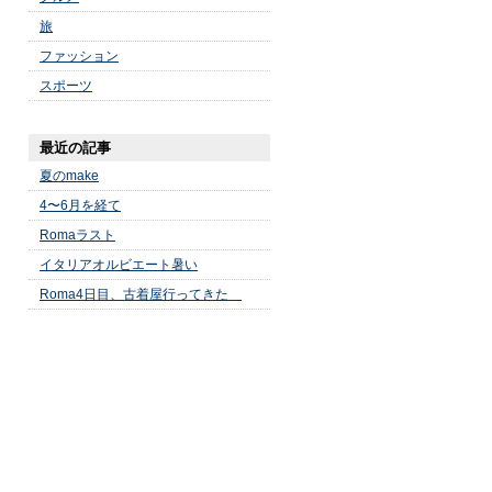
旅
ファッション
スポーツ
最近の記事
夏のmake
4〜6月を経て
Romaラスト
イタリアオルビエート暑い
Roma4日目、古着屋行ってきた