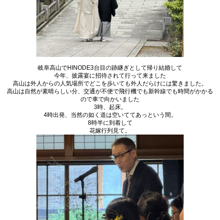
岐阜高山でHINODE3台目の跡継ぎとして帰り結婚して
今年、披露宴に招待されて行って来ました
高山は外人からの人気場所でどこを歩いても外人だらけには驚きました。
高山は自然が素晴らしい分、交通が不便で飛行機でも新幹線でも時間がかかる
ので車で向かいました
3時、起床。
4時出発、当然の如く道は空いててあっという間。
8時半に到着して
花嫁行列見て。