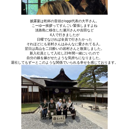
披露宴は乾杯の音頭がoggi代表の大平さん。
こーゆー挨拶ってすんごい緊張しますよね
淡路島に移住した瀬川さんや吉田など
4人で行きましたが
日曜でなければ全員で行きたかった
それほどにも岩村さんはみんなに愛されてる人。
翌日は高山を二日酔いの岩村さんと散策しました。
新入社員として入社し23年間一緒にいたので
自分の娘を嫁がせたような気持ちになりました。
退社してもずーとこのような関係でいられる幸せを感じております。