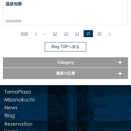
温故知新
2016/04/06
先頭
<
...
12
13
14
15
16
>
Blog TOPへ戻る
Category
最新の記事