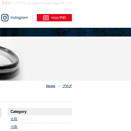
室 美容院 ヘアサロンならhair & make Oggi (オッジ)
Home
ブログ
Category
古田
川島