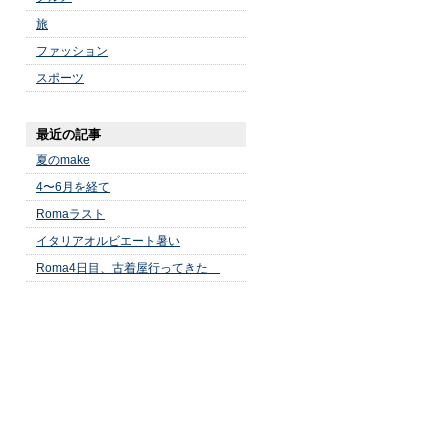
旅
ファッション
スポーツ
最近の記事
夏のmake
4〜6月を経て
Romaラスト
イタリアオルビエート暑い
Roma4日目、古着屋行ってきた