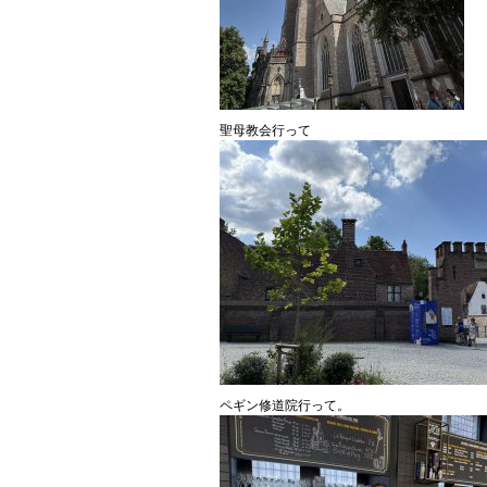
聖母教会行って
ペギン修道院行って。