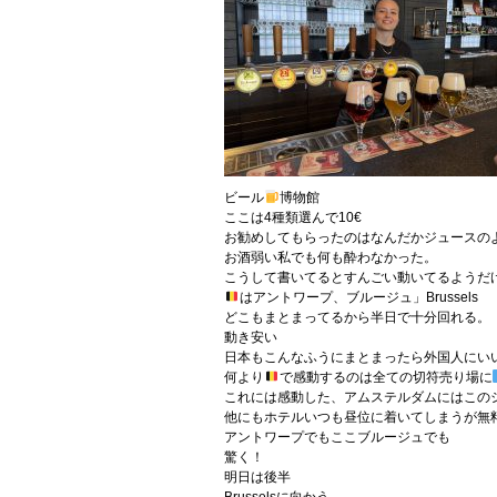
ビール
博物館
ここは4種類選んで10€
お勧めしてもらったのはなんだかジュースの
お酒弱い私でも何も酔わなかった。
こうして書いてるとすんごい動いてるようだ
はアントワープ、ブルージュ」Brussels
どこもまとまってるから半日で十分回れる。
動き安い
日本もこんなふうにまとまったら外国人にい
何より
で感動するのは全ての切符売り場に
これには感動した、アムステルダムにはこの
他にもホテルいつも昼位に着いてしまうが無
アントワープでもここブルージュでも
驚く！
明日は後半
Brusselsに向かう