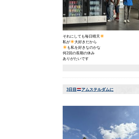
それにしても毎日晴天
私が
大好きだから
も私を好きなのかな
何2回の長期の休み
ありがたいです
3日目
アムステルダムに