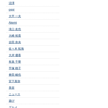
沼澤
oggi
大平 一夫
Akemi
滝口 友也
大崎 裕貴
吉田 奈央
佐々木 拓海
大岸 優香
有泉 千華
平塚 桃子
會田 峻也
宮下真弥
美容
ニュース
遊び
グルメ