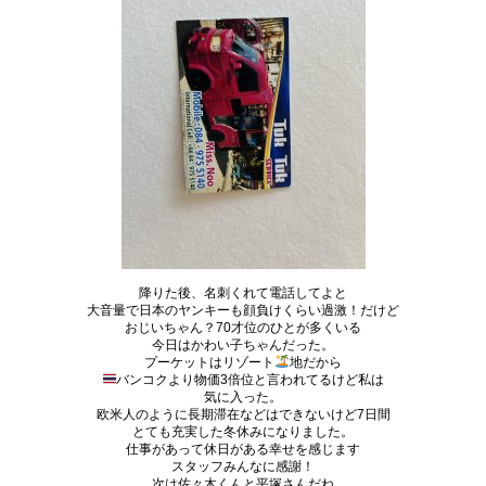
降りた後、名刺くれて電話してよと
大音量で日本のヤンキーも顔負けくらい過激！だけど
おじいちゃん？70才位のひとが多くいる
今日はかわい子ちゃんだった。
プーケットはリゾート
地だから
バンコクより物価3倍位と言われてるけど私は
気に入った。
欧米人のように長期滞在などはできないけど7日間
とても充実した冬休みになりました。
仕事があって休日がある幸せを感じます
スタッフみんなに感謝！
次は佐々木くんと平塚さんだね