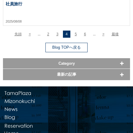
社員旅行
2025/08/08
先頭
<
...
2
3
4
5
6
...
>
最後
Blog TOPへ戻る
Category
最新の記事