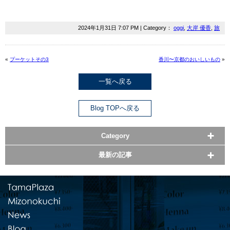
2024年1月31日 7:07 PM | Category：
oggi
,
大岸 優香
,
旅
«
プーケットその3
香川〜京都のおいしいもの
»
一覧へ戻る
Blog TOPへ戻る
Category
最新の記事