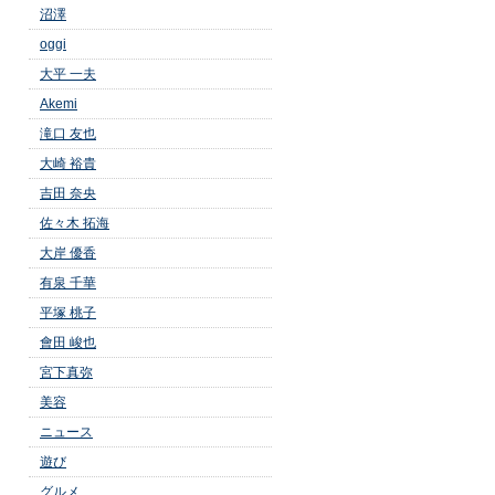
沼澤
oggi
大平 一夫
Akemi
滝口 友也
大崎 裕貴
吉田 奈央
佐々木 拓海
大岸 優香
有泉 千華
平塚 桃子
會田 峻也
宮下真弥
美容
ニュース
遊び
グルメ