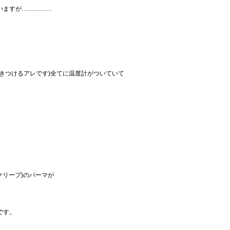
思いますが……………
きつけるアレです)全てに温度計がついていて
クリープ)のパーマが
です。