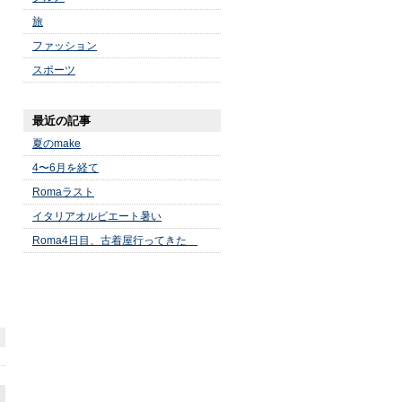
旅
ファッション
スポーツ
最近の記事
夏のmake
4〜6月を経て
Romaラスト
イタリアオルビエート暑い
Roma4日目、古着屋行ってきた