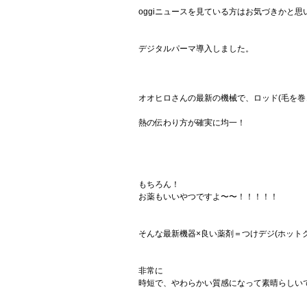
oggiニュースを見ている方はお気づきかと
デジタルパーマ導入しました。
オオヒロさんの最新の機械で、ロッド(毛を巻
熱の伝わり方が確実に均一！
もちろん！
お薬もいいやつですよ〜〜！！！！！
そんな最新機器×良い薬剤＝つけデジ(ホット
非常に
時短で、やわらかい質感になって素晴らしい