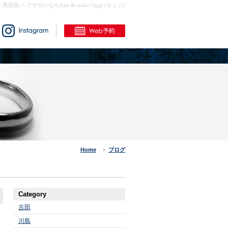
室 美容院 ヘアサロンならhair & make Oggi (オッジ)
Home
ブログ
Category
古田
川島