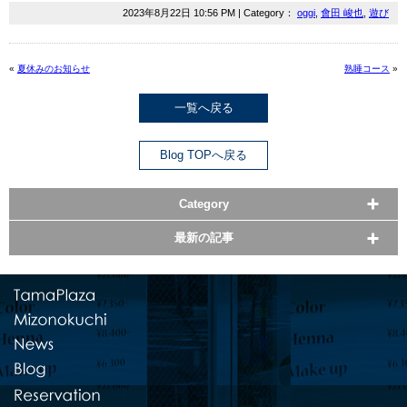
2023年8月22日 10:56 PM | Category：
oggi
,
會田 峻也
,
遊び
«
夏休みのお知らせ
熟睡コース
»
一覧へ戻る
Blog TOPへ戻る
Category
最新の記事