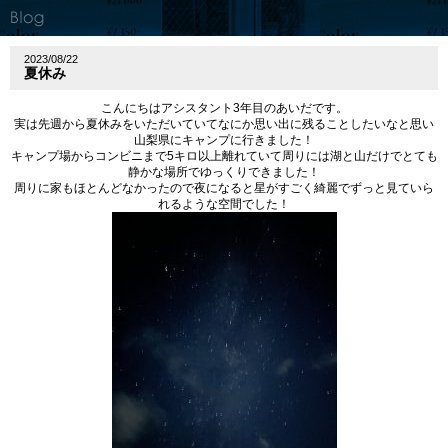
2023/08/22
夏休み
こんにちはアシスタント
3
年目のあいだです。
実は先週から夏休みをいただいていてなにか思い出に残ることしたいなと思い
山梨県にキャンプに行きました！
キャンプ場からコンビニまで
5
キロ以上離れていて周りには湖と山だけでとても
静かな場所でゆっくりできました！
周りに家もほとんどなかったので夜になると星がすごく綺麗でずっと見ていら
れるような空間でした！