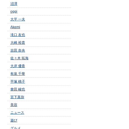
沼澤
oggi
大平 一夫
Akemi
滝口 友也
大崎 裕貴
吉田 奈央
佐々木 拓海
大岸 優香
有泉 千華
平塚 桃子
會田 峻也
宮下真弥
美容
ニュース
遊び
グルメ