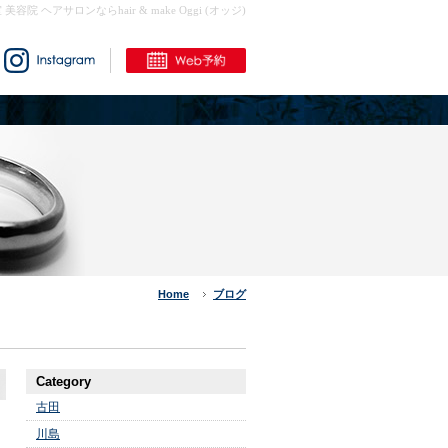
室 美容院 ヘアサロンならhair & make Oggi (オッジ)
Home
ブログ
Category
古田
川島