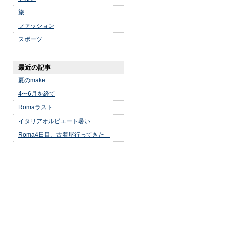
旅
ファッション
スポーツ
最近の記事
夏のmake
4〜6月を経て
Romaラスト
イタリアオルビエート暑い
Roma4日目、古着屋行ってきた