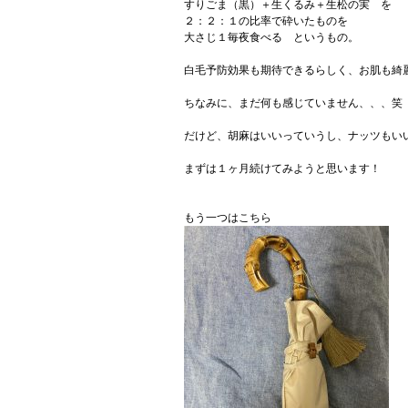
すりごま（黒）＋生くるみ＋生松の実 を
２：２：１の比率で砕いたものを
大さじ１毎夜食べる というもの。
白毛予防効果も期待できるらしく、お肌も綺
ちなみに、まだ何も感じていません、、、笑
だけど、胡麻はいいっていうし、ナッツもい
まずは１ヶ月続けてみようと思います！
もう一つはこちら