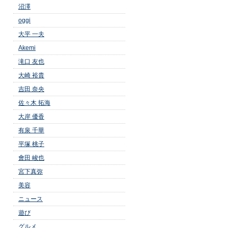
沼澤
oggi
大平 一夫
Akemi
滝口 友也
大崎 裕貴
吉田 奈央
佐々木 拓海
大岸 優香
有泉 千華
平塚 桃子
會田 峻也
宮下真弥
美容
ニュース
遊び
グルメ