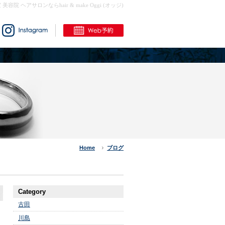
室 美容院 ヘアサロンならhair & make Oggi (オッジ)
Home
ブログ
Category
古田
川島