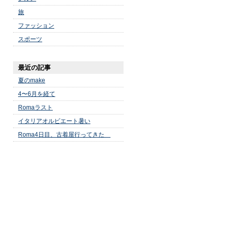
旅
ファッション
スポーツ
最近の記事
夏のmake
4〜6月を経て
Romaラスト
イタリアオルビエート暑い
Roma4日目、古着屋行ってきた