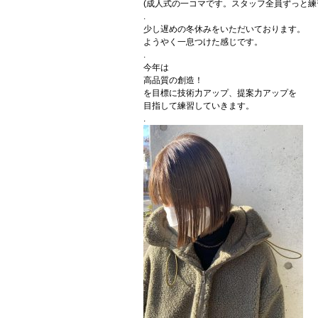
(成人式の一コマです。スタッフ全員ずっと練
.
少し遅めの冬休みをいただいております。
ようやく一息つけた感じです。
.
今年は
高品質の創造！
を目標に技術力アップ、提案力アップを
目指して練習していきます。
.