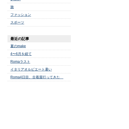
旅
ファッション
スポーツ
最近の記事
夏のmake
4〜6月を経て
Romaラスト
イタリアオルビエート暑い
Roma4日目、古着屋行ってきた