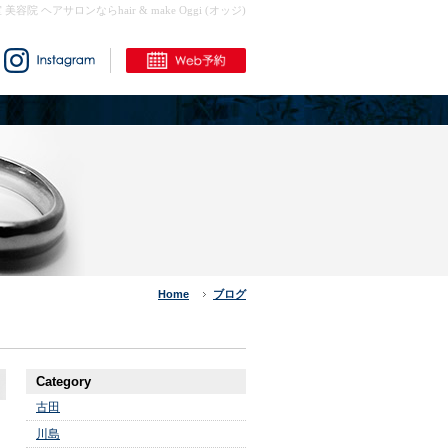
室 美容院 ヘアサロンならhair & make Oggi (オッジ)
Home
ブログ
Category
古田
川島