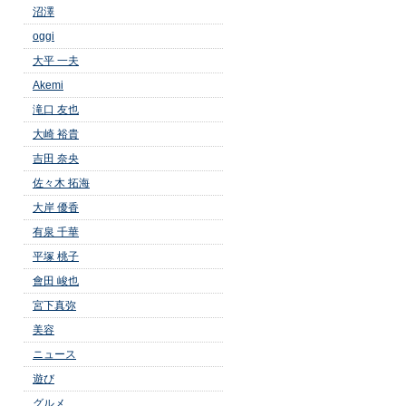
沼澤
oggi
大平 一夫
Akemi
滝口 友也
大崎 裕貴
吉田 奈央
佐々木 拓海
大岸 優香
有泉 千華
平塚 桃子
會田 峻也
宮下真弥
美容
ニュース
遊び
グルメ