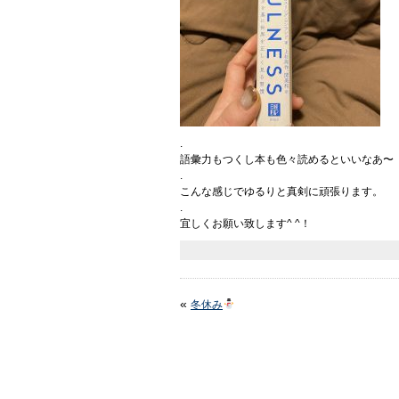
.
語彙力もつくし本も色々読めるといいなあ〜
.
こんな感じでゆるりと真剣に頑張ります。
.
宜しくお願い致します^ ^！
«
冬休み