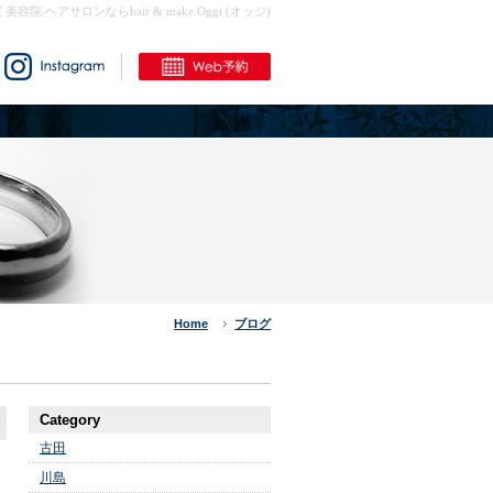
室 美容院 ヘアサロンならhair & make Oggi (オッジ)
Home
ブログ
Category
古田
川島