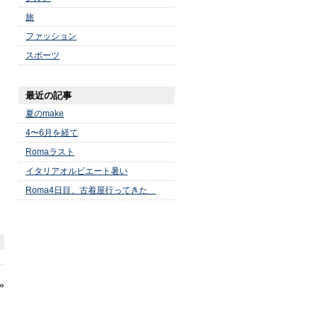
旅
ファッション
スポーツ
最近の記事
夏のmake
4〜6月を経て
Romaラスト
イタリアオルビエート暑い
Roma4日目、古着屋行ってきた
»