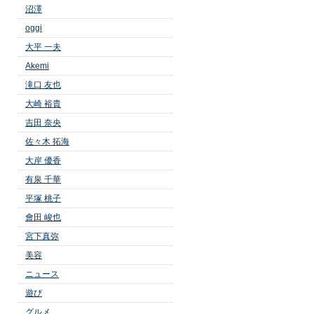
沼澤
oggi
大平 一夫
Akemi
滝口 友也
大崎 裕貴
吉田 奈央
佐々木 拓海
大岸 優香
有泉 千華
平塚 桃子
會田 峻也
宮下真弥
美容
ニュース
遊び
グルメ