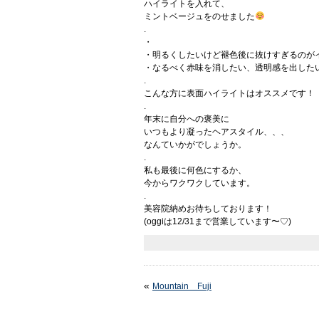
ハイライトを入れて、
ミントベージュをのせました
.
・
・明るくしたいけど褪色後に抜けすぎるのが
・なるべく赤味を消したい、透明感を出した
.
こんな方に表面ハイライトはオススメです！
.
年末に自分への褒美に
いつもより凝ったヘアスタイル、、、
なんていかがでしょうか。
.
私も最後に何色にするか、
今からワクワクしています。
.
美容院納めお待ちしております！
(oggiは12/31まで営業しています〜♡)
«
Mountain Fuji