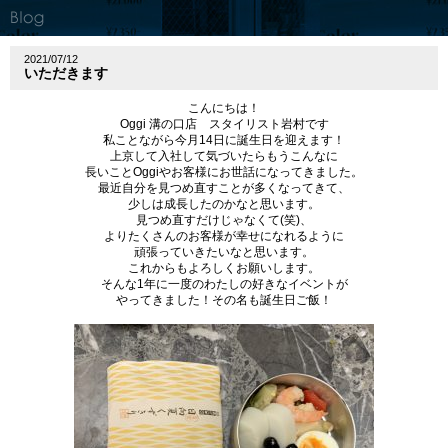
2021/07/12
いただきます
こんにちは！
Oggi
溝の口店 スタイリスト岩村です
私ことながら今月
14
日に誕生日を迎えます！
上京して入社して気づいたらもうこんなに
長いこと
Oggi
やお客様にお世話になってきました。
最近自分を見つめ直すことが多くなってきて、
少しは成長したのかなと思います。
見つめ直すだけじゃなくて
(
笑
)
、
よりたくさんのお客様が幸せになれるように
頑張っていきたいなと思います。
これからもよろしくお願いします。
そんな
1
年に一度のわたしの好きなイベントが
やってきました！その名も誕生日ご飯！