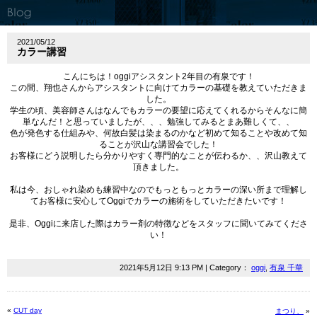
2021/05/12
カラー講習
こんにちは！oggiアシスタント2年目の有泉です！
この間、翔也さんからアシスタントに向けてカラーの基礎を教えていただきま
した。
学生の頃、美容師さんはなんでもカラーの要望に応えてくれるからそんなに簡
単なんだ！と思っていましたが、、、勉強してみるとまあ難しくて、、
色が発色する仕組みや、何故白髪は染まるのかなど初めて知ることや改めて知
ることが沢山な講習会でした！
お客様にどう説明したら分かりやすく専門的なことが伝わるか、、沢山教えて
頂きました。
私は今、おしゃれ染めも練習中なのでもっともっとカラーの深い所まで理解し
てお客様に安心してOggiでカラーの施術をしていただきたいです！
是非、Oggiに来店した際はカラー剤の特徴などをスタッフに聞いてみてくださ
い！
2021年5月12日 9:13 PM | Category：
oggi
,
有泉 千華
«
CUT day
まつり、
»