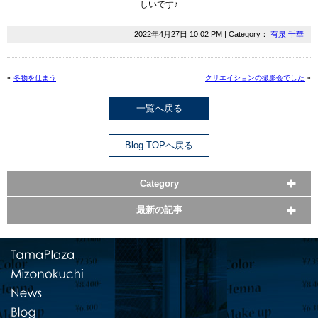
しいです♪
2022年4月27日 10:02 PM | Category：
有泉 千華
«
冬物を仕まう
クリエイションの撮影会でした
»
一覧へ戻る
Blog TOPへ戻る
Category
最新の記事