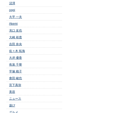
沼澤
oggi
大平 一夫
Akemi
滝口 友也
大崎 裕貴
吉田 奈央
佐々木 拓海
大岸 優香
有泉 千華
平塚 桃子
會田 峻也
宮下真弥
美容
ニュース
遊び
グルメ