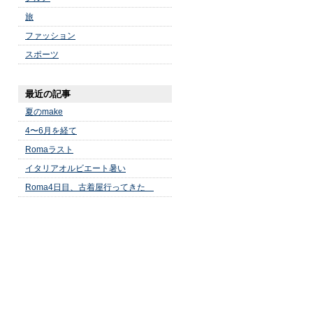
旅
ファッション
スポーツ
最近の記事
夏のmake
4〜6月を経て
Romaラスト
イタリアオルビエート暑い
Roma4日目、古着屋行ってきた