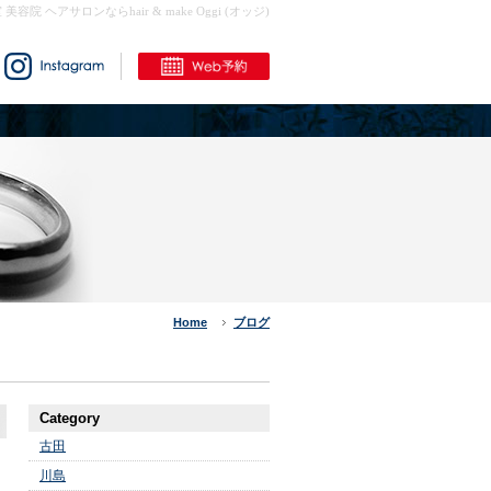
室 美容院 ヘアサロンならhair & make Oggi (オッジ)
Home
ブログ
Category
古田
川島