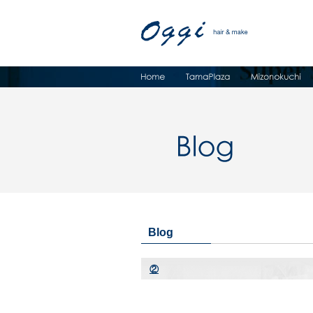
Blog
②