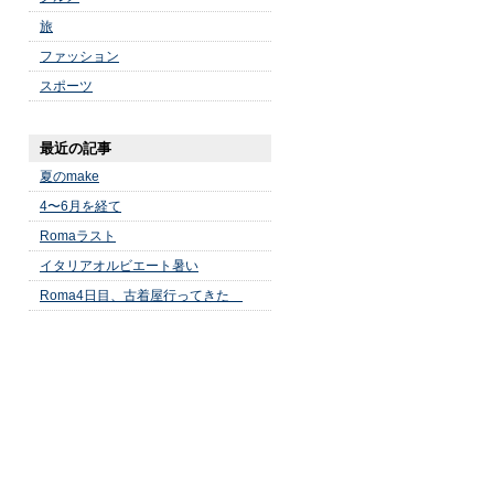
旅
ファッション
スポーツ
最近の記事
夏のmake
4〜6月を経て
Romaラスト
イタリアオルビエート暑い
Roma4日目、古着屋行ってきた