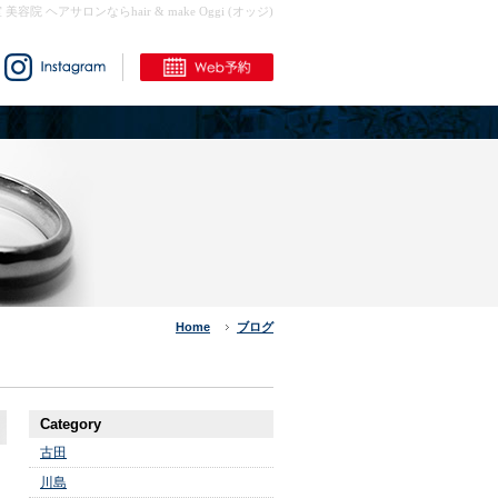
室 美容院 ヘアサロンならhair & make Oggi (オッジ)
Home
ブログ
Category
古田
川島