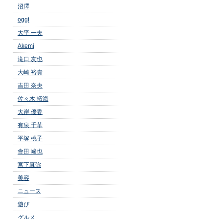
沼澤
oggi
大平 一夫
Akemi
滝口 友也
大崎 裕貴
吉田 奈央
佐々木 拓海
大岸 優香
有泉 千華
平塚 桃子
會田 峻也
宮下真弥
美容
ニュース
遊び
グルメ