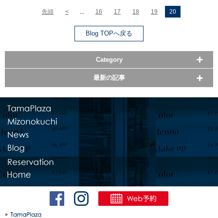
先頭
<
...
16
17
18
19
20
Blog TOPへ戻る
Category
最新の記事