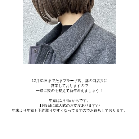
12
月
31
日までたまプラーザ店、溝の口店共に
営業しておりますので
一緒に髪の毛整えて新年迎えましょう！
年始は
1
月
4
日からです。
1
月
9
日に成人式のお支度ありますが
年末より年始も予約取りやすくなってますのでお待ちしております。