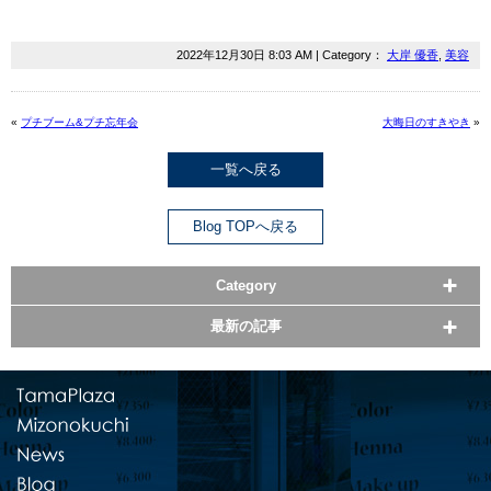
2022年12月30日 8:03 AM | Category：
大岸 優香
,
美容
«
プチブーム&プチ忘年会
大晦日のすきやき
»
一覧へ戻る
Blog TOPへ戻る
Category
最新の記事