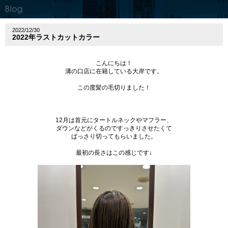
2022/12/30
2022年ラストカットカラー
こんにちは！
溝の口店に在籍している大岸です。
この度髪の毛切りました！
12
月は首元にタートルネックやマフラー、
ダウンなどがくるのですっきりさせたくて
ばっさり切ってもらいました。
最初の長さはこの感じです
↓