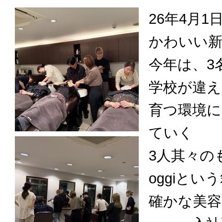
26年4月1
かわいい
今年は、3
学校が違え
育つ環境
ていく
3人其々の
oggiとい
確かな美