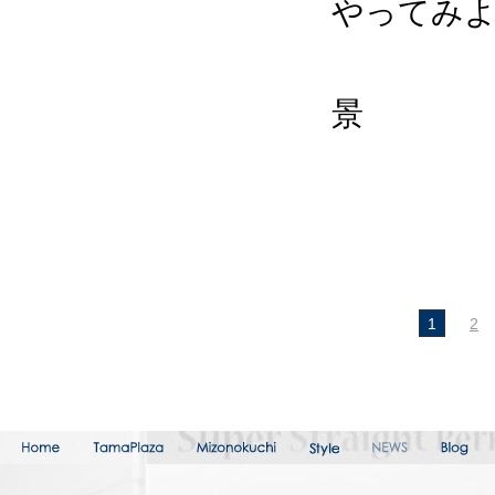
やってみ
＊１番
景
２番
３番
1
2