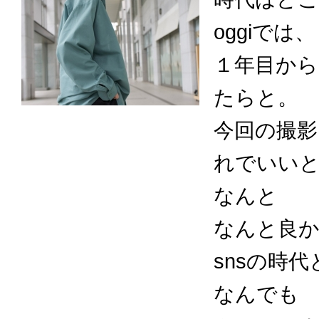
oggiで
１年目か
たらと。
今回の撮影
れでいい
なんと
なんと良
snsの時
なんでも