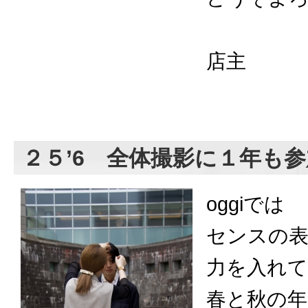
店主
２５’6 全体撮影に１年も
oggiでは
センスの
力を入れ
春と秋の年