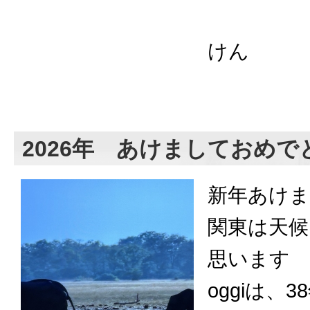
３，ケ
けん
2026年 あけましておめ
新年あけ
関東は天
思います
oggiは