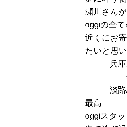
瀬川さん
oggiの全
近くにお
たいと思
兵庫県洲
studi
淡路島は
最高
oggiス