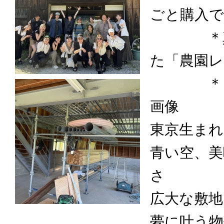
ごと購入
＊真ん中
た「農園レ
＊３枚目
画像
東京生ま
青い空、美
さ
広大な敷地
夢に叶う物