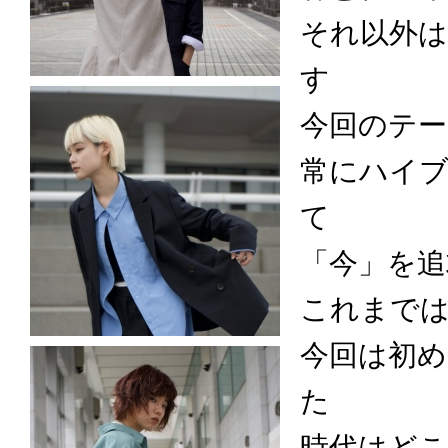
それ以外
す
今回のテ
常にハイ
て
「今」を追
これまで
今回は初
た
時代はど