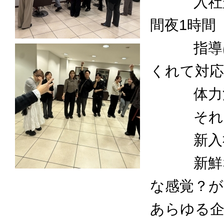
入社翌日
間夜1時間
指導はす
くれて対応
体力消耗
それ以
新入社
新鮮な空
な感覚？
あらゆる