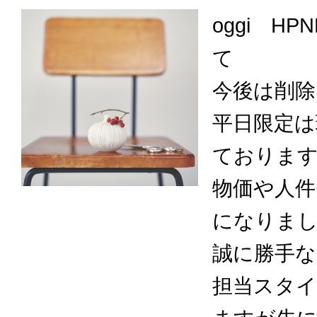
oggi 
て
今後は削除
平日限定は
ておりま
物価や人件
になりま
誠に勝手
担当スタ