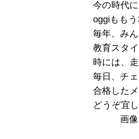
今の時代に
oggiも
毎年、みんな
教育スタ
時には、
毎日、チェ
合格した
どうぞ宜
画像１
２，