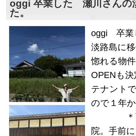
oggi 卒業した 瀬川さん
た。
oggi 卒
淡路島に移
惚れる物件
OPENも
テナント
ので１年
＊画像向
院。手前